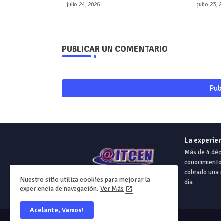
julio 24, 2026
julio 23,
PUBLICAR UN COMENTARIO
Pub
La experie
Más de 4 déca
conocimiento 
cobrado una m
Nuestro sitio utiliza cookies para mejorar la
día
experiencia de navegación.
Ver Más
Adelante, Vamos!