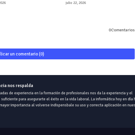
 2026
julio 22, 2026
0Comentarios
licar un comentario (0)
ncia nos respalda
das de experiencia en la formación de profesionales nos da la experiencia y el
suficiente para asegurarte el éxito en la vida laboral. La informática hoy en día 
ayor importancia al volverse indispensbale su uso y correcta aplicación en nues