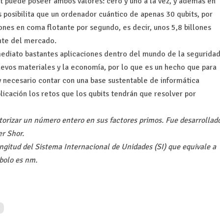
bit puede poseer ambos valores: cero y uno a la vez, y además en
s posibilita que un ordenador cuántico de apenas 30 qubits, por
ones en coma flotante por segundo, es decir, unos 5,8 billones
nte del mercado.
nmediato bastantes aplicaciones dentro del mundo de la segurida
nuevos materiales y la economía, por lo que es un hecho que para
necesario contar con una base sustentable de informática
licación los retos que los qubits tendrán que resolver por
torizar un número entero en sus factores primos. Fue desarrollad
er Shor.
gitud del Sistema Internacional de Unidades (SI) que equivale a
bolo es nm.