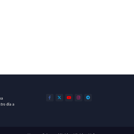
ha
tro día a