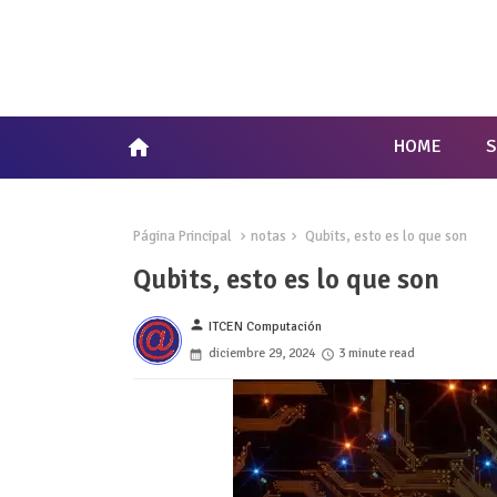
home
HOME
Página Principal
notas
Qubits, esto es lo que son
Qubits, esto es lo que son
person
ITCEN Computación
diciembre 29, 2024
3 minute read