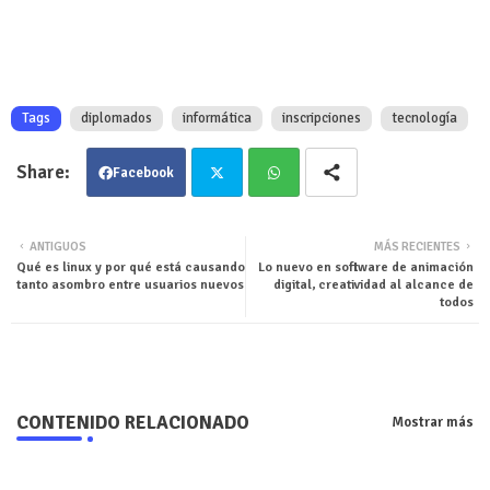
Tags
diplomados
informática
inscripciones
tecnología
Facebook
Twit
Wha
ANTIGUOS
MÁS RECIENTES
Qué es linux y por qué está causando
Lo nuevo en software de animación
ter
tsa
tanto asombro entre usuarios nuevos
digital, creatividad al alcance de
todos
pp
CONTENIDO RELACIONADO
Mostrar más