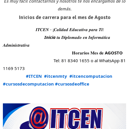
Es muy fácil contactarnos y nosotros te nos encargamos de lo
demás.
Inicios de carrera para el mes de Agosto
𝑰𝑻𝑪𝑬𝑵 - ¡𝑪𝒂𝒍𝒊𝒅𝒂𝒅 𝑬𝒅𝒖𝒄𝒂𝒕𝒊𝒗𝒂 𝒑𝒂𝒓𝒂 𝑻𝒊!
Inicia
 𝒕𝒖 𝑫𝒊𝒑𝒍𝒐𝒎𝒂𝒅𝒐 𝒆𝒏 𝑰𝒏𝒇𝒐𝒓𝒎𝒂́𝒕𝒊𝒄𝒂 
𝑨𝒅𝒎𝒊𝒏𝒊𝒔𝒕𝒓𝒂𝒕𝒊𝒗𝒂
𝐇𝐨𝐫𝐚𝐫𝐢𝐨𝐬 𝐌𝐞𝐬 𝐝𝐞 
AGOSTO
Tel: 81 8340 1655 o al WhatsApp 81 
1169 5173
#ITCEN
#itcenmty
#itcencomputacion
#cursosdecomputacion
#cursosdeoffice