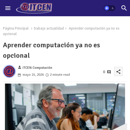
Página Principal
trabajo actualidad
Aprender computación ya no es
opcional
Aprender computación ya no es
opcional
person
ITCEN Computación
share
0
mayo 21, 2026
2 minute read