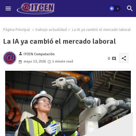
Página Principal
trabajo actualidad
La IA ya cambió el mercado laboral
La IA ya cambió el mercado laboral
person
ITCEN Computación
share
0
mayo 13, 2026
1 minute read